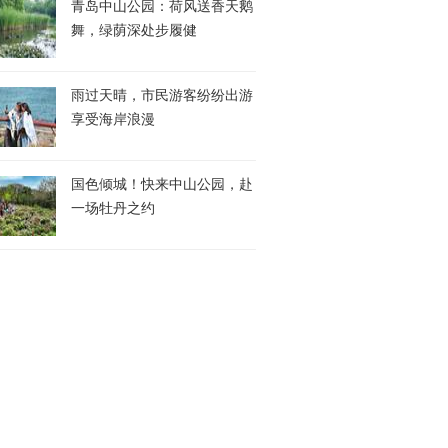
青岛中山公园：荷风送香天鹅
舞，绿荫深处步履健
雨过天晴，市民游客纷纷出游
享受海岸浪漫
国色倾城！快来中山公园，赴
一场牡丹之约