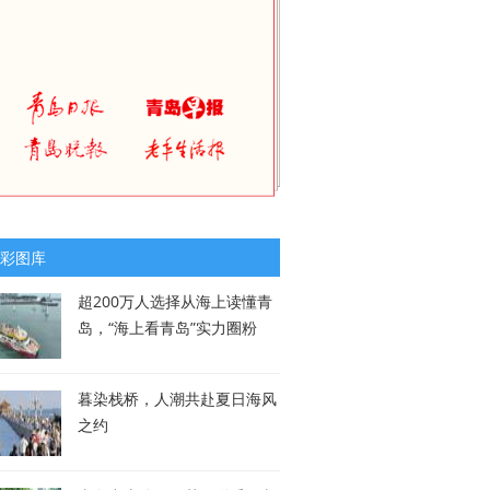
彩图库
超200万人选择从海上读懂青
岛，“海上看青岛”实力圈粉
暮染栈桥，人潮共赴夏日海风
之约