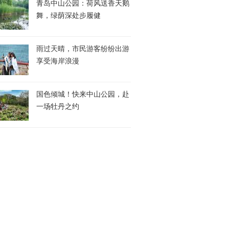
青岛中山公园：荷风送香天鹅
舞，绿荫深处步履健
雨过天晴，市民游客纷纷出游
享受海岸浪漫
国色倾城！快来中山公园，赴
一场牡丹之约