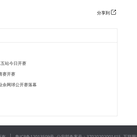
分享到
第五站今日开赛
请赛开赛
业余网球公开赛落幕
所有
鲁ICP备12013509号
公安部备案号：37020202001415
互联网新