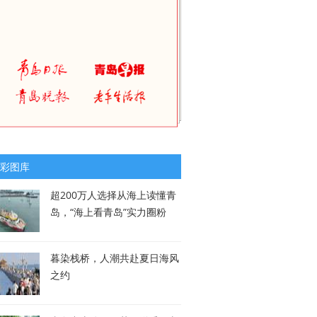
彩图库
超200万人选择从海上读懂青
岛，“海上看青岛”实力圈粉
暮染栈桥，人潮共赴夏日海风
之约