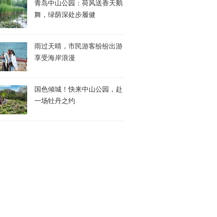
青岛中山公园：荷风送香天鹅
舞，绿荫深处步履健
雨过天晴，市民游客纷纷出游
享受海岸浪漫
国色倾城！快来中山公园，赴
一场牡丹之约