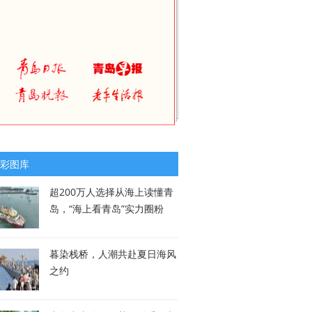
彩图库
超200万人选择从海上读懂青
岛，“海上看青岛”实力圈粉
暮染栈桥，人潮共赴夏日海风
之约