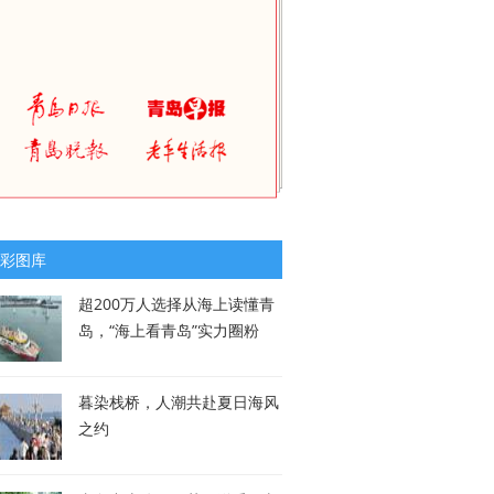
彩图库
超200万人选择从海上读懂青
岛，“海上看青岛”实力圈粉
暮染栈桥，人潮共赴夏日海风
之约