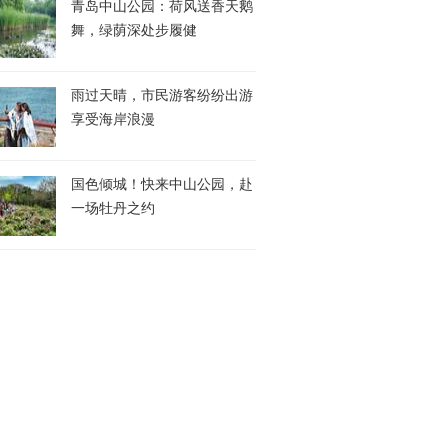
青岛中山公园：荷风送香天鹅
舞，绿荫深处步履健
雨过天晴，市民游客纷纷出游
享受海岸浪漫
国色倾城！快来中山公园，赴
一场牡丹之约