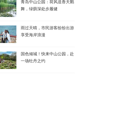
青岛中山公园：荷风送香天鹅
舞，绿荫深处步履健
雨过天晴，市民游客纷纷出游
享受海岸浪漫
国色倾城！快来中山公园，赴
一场牡丹之约