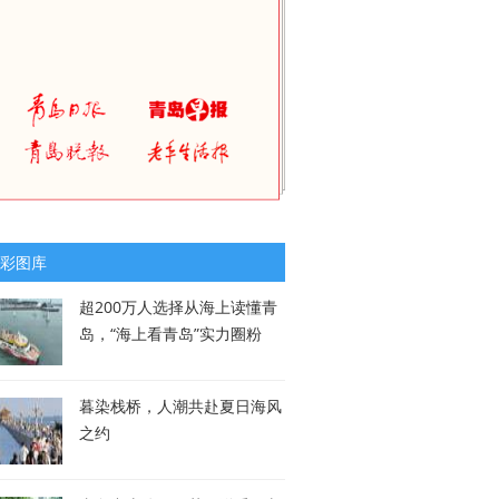
彩图库
超200万人选择从海上读懂青
岛，“海上看青岛”实力圈粉
暮染栈桥，人潮共赴夏日海风
之约