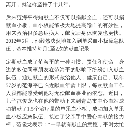
离开，就这样坚持了十几年。
后来范海平得知献血不仅可以捐献全血，还可以捐
献血小板，血小板能够极大地提高输血的有效性，
用来救治很多急症病人，献完后身体恢复也更快。
2012年5月，他毅然决然地加入到单采血小板应急队
伍，基本维持每月1至2次的献血记录。
定期献血成了范海平的一种习惯、责任和使命。身
边的多位同事朋友在范海平的影响下纷纷加入献血
队伍，通过献血的形式救治他人，健康自己。现年
57岁的范海平已临近献血年龄上限，每次献血工作
人员都能感受到他对无偿献血事业的依恋。近日，
儿子范俊龙也在他的带动下来到青岛市中心血站成
功捐献了1.5个治疗量的单采血小板，成功加入单采
血小板应急队伍。接过了父亲手中爱心奉献的接力
棒，范俊龙表示：“一早就有献血的意愿，平时太忙