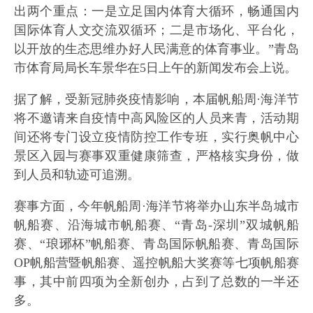
出两个重点：一是立足国内体育大循环，畅通国内
国际体育人文交流双循环；二是市场化、平台化，
以开放的生态思维办好人民满意的体育事业。”青岛
市体育局局长车景华在5日上午的新闻发布会上说。
据了解，受新冠肺炎疫情影响，本届帆船周·海洋节
将不邀请来自疫情中高风险区的人员来青，活动期
间还将专门设立疫情防控工作专班，实行奥帆中心
景区入园与赛事双重健康筛查，严格核实身份，做
到人员和轨迹可追溯。
赛事方面，今年帆船周·海洋节将举办山东半岛城市
帆船赛、沿海城市帆船赛、“青岛-深圳”双城帆船
赛、“琅琊杯”帆船赛、青岛国际帆船赛、青岛国际
OP帆船营暨帆船赛、遥控帆船大奖赛等七项帆船赛
事，其中前四项为全新创办，占到了总数的一半还
多。