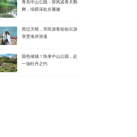
青岛中山公园：荷风送香天鹅
舞，绿荫深处步履健
雨过天晴，市民游客纷纷出游
享受海岸浪漫
国色倾城！快来中山公园，赴
一场牡丹之约