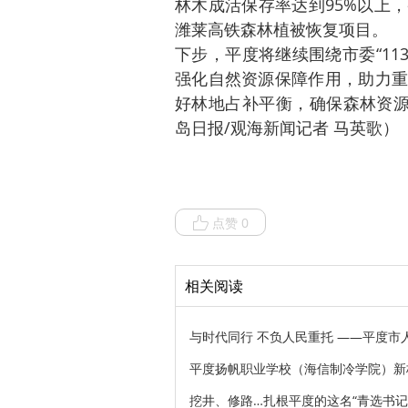
林木成活保存率达到95%以上
潍莱高铁森林植被恢复项目。
下步，平度将继续围绕市委“11
强化自然资源保障作用，助力重
好林地占补平衡，确保森林资源
岛日报/观海新闻记者
马英歌）
点赞 0
相关阅读
与时代同行 不负人民重托 ——平度市
平度扬帆职业学校（海信制冷学院）新
挖井、修路…扎根平度的这名“青选书记