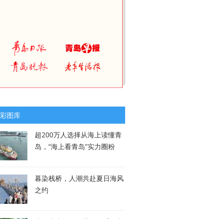
彩图库
超200万人选择从海上读懂青
岛，“海上看青岛”实力圈粉
暮染栈桥，人潮共赴夏日海风
之约