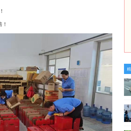
！
倍！
精