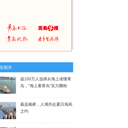
彩图库
超200万人选择从海上读懂青
岛，“海上看青岛”实力圈粉
暮染栈桥，人潮共赴夏日海风
之约