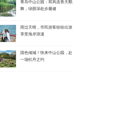
青岛中山公园：荷风送香天鹅
舞，绿荫深处步履健
雨过天晴，市民游客纷纷出游
享受海岸浪漫
国色倾城！快来中山公园，赴
一场牡丹之约