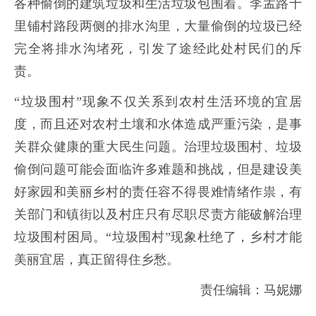
各种偷倒的建筑垃圾和生活垃圾包围着。李孟路十
里铺村路段两侧的排水沟里，大量偷倒的垃圾已经
完全将排水沟堵死，引发了途经此处村民们的斥
责。
“垃圾围村”现象不仅关系到农村生活环境的宜居
度，而且还对农村土壤和水体造成严重污染，是事
关群众健康的重大民生问题。治理垃圾围村、垃圾
偷倒问题可能会面临许多难题和挑战，但是建设美
好家园和美丽乡村的责任容不得畏难情绪作祟，有
关部门和镇街以及村庄只有尽职尽责方能破解治理
垃圾围村困局。“垃圾围村”现象杜绝了，乡村才能
美丽宜居，真正留得住乡愁。
责任编辑：马妮娜