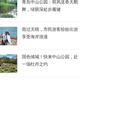
青岛中山公园：荷风送香天鹅
舞，绿荫深处步履健
雨过天晴，市民游客纷纷出游
享受海岸浪漫
国色倾城！快来中山公园，赴
一场牡丹之约