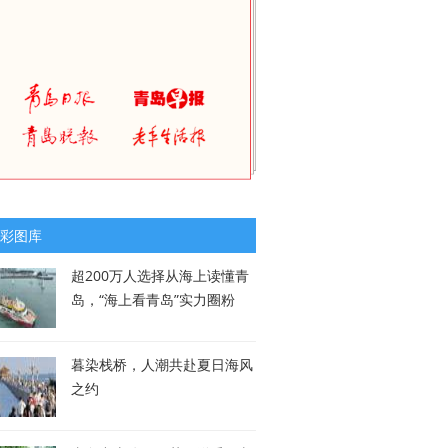
彩图库
超200万人选择从海上读懂青
岛，“海上看青岛”实力圈粉
暮染栈桥，人潮共赴夏日海风
之约