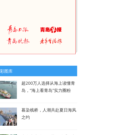
彩图库
超200万人选择从海上读懂青
岛，“海上看青岛”实力圈粉
暮染栈桥，人潮共赴夏日海风
之约