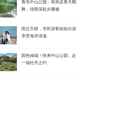
青岛中山公园：荷风送香天鹅
舞，绿荫深处步履健
雨过天晴，市民游客纷纷出游
享受海岸浪漫
国色倾城！快来中山公园，赴
一场牡丹之约