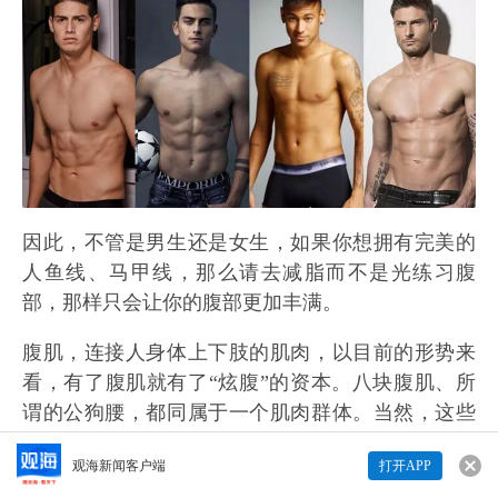
因此，不管是男生还是女生，如果你想拥有完美的
人鱼线、马甲线，那么请去减脂而不是光练习腹
部，那样只会让你的腹部更加丰满。
腹肌，连接人身体上下肢的肌肉，以目前的形势来
看，有了腹肌就有了“炫腹”的资本。八块腹肌、所
谓的公狗腰，都同属于一个肌肉群体。当然，这些
只是表象，对于运动员来说，尤其是足球运动员来
观海新闻客户端
打开APP
说，强硬的腹肌力量才是决定着球员层次的重要依
来说两句吧...