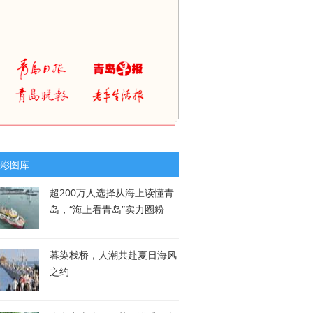
彩图库
超200万人选择从海上读懂青
岛，“海上看青岛”实力圈粉
暮染栈桥，人潮共赴夏日海风
之约