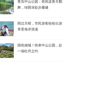
青岛中山公园：荷风送香天鹅
舞，绿荫深处步履健
雨过天晴，市民游客纷纷出游
享受海岸浪漫
国色倾城！快来中山公园，赴
一场牡丹之约