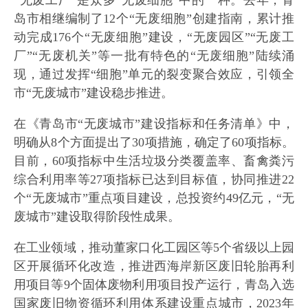
“无废工厂”是众多“无废细胞”中的一种。去年，青
岛市相继编制了12个“无废细胞”创建指南，累计推
动完成176个“无废细胞”建设，“无废园区”“无废工
厂”“无废机关”等一批有特色的“无废细胞”陆续涌
现，通过发挥“细胞”单元的裂变聚合效应，引领全
市“无废城市”建设稳步推进。
在《青岛市“无废城市”建设指标和任务清单》中，
明确从8个方面提出了30项措施，确定了60项指标。
目前，60项指标中生活垃圾分类覆盖率、畜禽粪污
综合利用率等27项指标已达到目标值，协同推进22
个“无废城市”重点项目建设，总投资约49亿元，“无
废城市”建设取得阶段性成果。
在工业领域，推动董家口化工园区等5个省级以上园
区开展循环化改造，推进西海岸新区废旧轮胎再利
用项目等9个固体废物利用项目投产运行，青岛入选
国家废旧物资循环利用体系建设重点城市，2023年