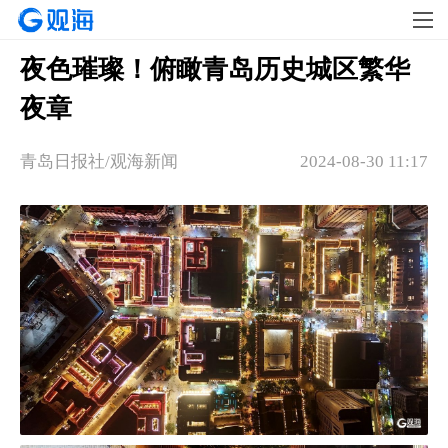
夜色璀璨！俯瞰青岛历史城区繁华
夜章
青岛日报社/观海新闻
2024-08-30 11:17