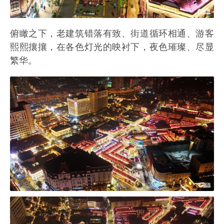
俯瞰之下，老建筑错落有致、街道循环相通、游客
熙熙攘攘，在各色灯光的映衬下，夜色璀璨、尽显
繁华。