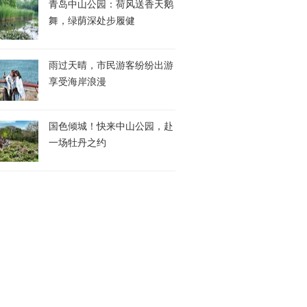
青岛中山公园：荷风送香天鹅
舞，绿荫深处步履健
雨过天晴，市民游客纷纷出游
享受海岸浪漫
国色倾城！快来中山公园，赴
一场牡丹之约