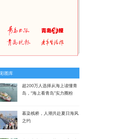
彩图库
超200万人选择从海上读懂青
岛，“海上看青岛”实力圈粉
暮染栈桥，人潮共赴夏日海风
之约