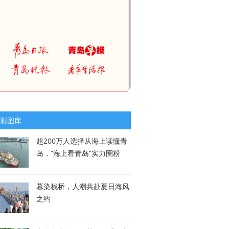
彩图库
超200万人选择从海上读懂青
岛，“海上看青岛”实力圈粉
暮染栈桥，人潮共赴夏日海风
之约