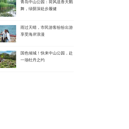
青岛中山公园：荷风送香天鹅
舞，绿荫深处步履健
雨过天晴，市民游客纷纷出游
享受海岸浪漫
国色倾城！快来中山公园，赴
一场牡丹之约