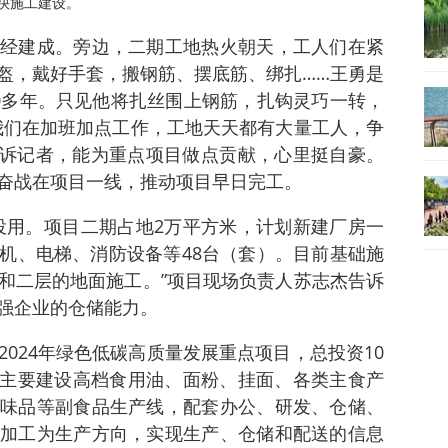
快施工建设。
经建成。旁边，二期工地热火朝天，工人们在紧
盔，戴好手套，搬钢筋、摆底筋、绑扎……王勇是
0多年。只见他将扎丝围上钢筋，扎钩灵巧一转，
我们在加班加点工作，工地天天都有大量工人，争
告诉记者，能为重点项目做点贡献，心里挺自豪。
奋战在项目一线，推动项目早日完工。
投用。项目二期占地2万平方米，计划新建厂房一
机、电梯、消防设备等48台（套）。目前基础施
和二层的地面施工。”项目现场负责人苏志杰告诉
强企业的仓储能力。
024年绿色低碳高质量发展重点项目，总投资10
米，主要建设高档食用油、面粉、挂面、各类主食产
味品等副食品生产线，配套办公、研发、仓储、
加工为生产方向，实现生产、仓储和配送的信息