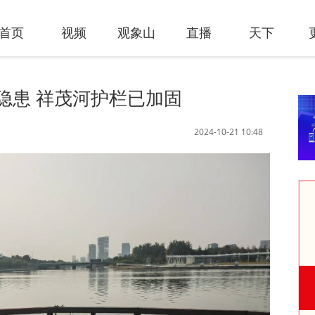
首页
视频
观象山
直播
天下
隐患 祥茂河护栏已加固
2024-10-21 10:48