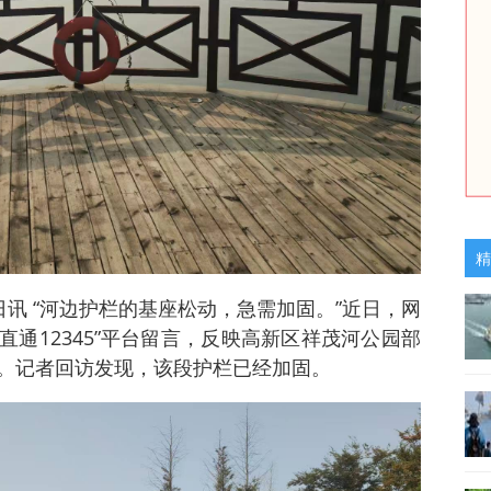
精
1日讯 “河边护栏的基座松动，急需加固。”近日，网
端“直通12345”平台留言，反映高新区祥茂河公园部
。记者回访发现，该段护栏已经加固。