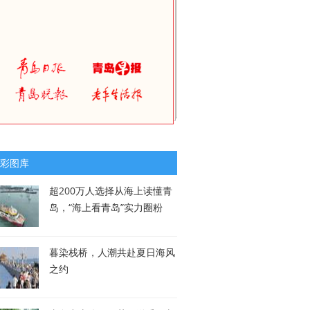
彩图库
超200万人选择从海上读懂青
岛，“海上看青岛”实力圈粉
暮染栈桥，人潮共赴夏日海风
之约