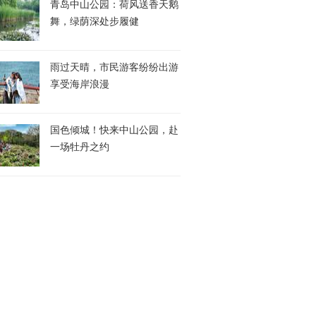
青岛中山公园：荷风送香天鹅
舞，绿荫深处步履健
雨过天晴，市民游客纷纷出游
享受海岸浪漫
国色倾城！快来中山公园，赴
一场牡丹之约