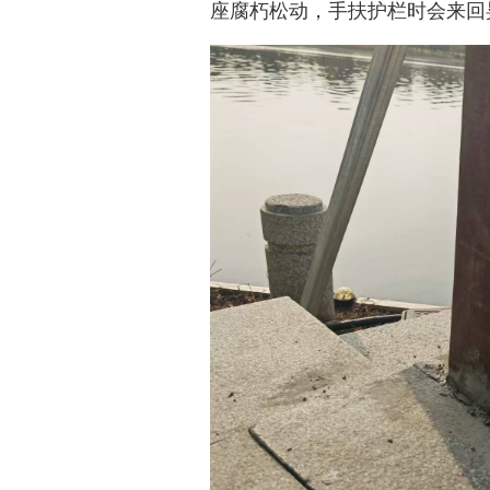
座腐朽松动，手扶护栏时会来回