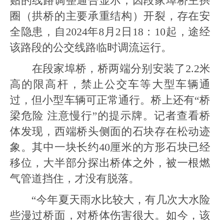
贴的线路调整通告显示，因段家埠桥主拱
圈（拱桥的主要承重结构）开裂，存在安
全隐患，自2024年8月2日18：10起，途经
该路段的公交线路临时调流运行。
在段家埠桥，桥两端分别安装了2.2米
高的限高杆，禁止公交车等大型车辆通
过，但小型车辆可正常通行。桥上还有“桥
梁危险 注意慢行”的提示牌。记者查看桥
体发现，西端桥头侧面的石块存在松动迹
象。其中一块长约40厘米的方形石块已经
移位，大半部分探出桥体之外，被一根燃
气管道挡住，才没有脱落。
“今年夏天雨水比较大，有几次大水险
些漫过桥面，对桥体伤害很大。如今，该