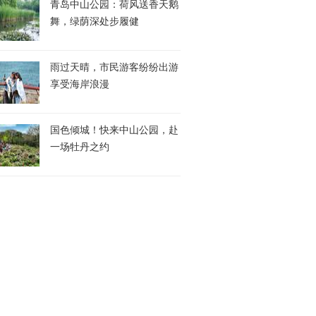
青岛中山公园：荷风送香天鹅
舞，绿荫深处步履健
雨过天晴，市民游客纷纷出游
享受海岸浪漫
国色倾城！快来中山公园，赴
一场牡丹之约