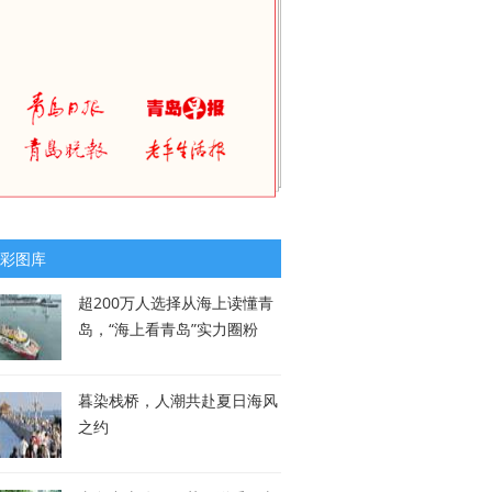
彩图库
超200万人选择从海上读懂青
岛，“海上看青岛”实力圈粉
暮染栈桥，人潮共赴夏日海风
之约