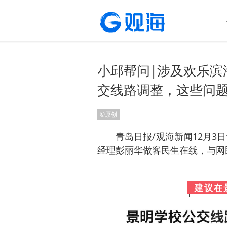
小邱帮问|涉及欢乐滨
交线路调整，这些问
©原创
青岛日报/观海新闻12月3
经理
彭丽华
做客民生在线，
与网
建议在