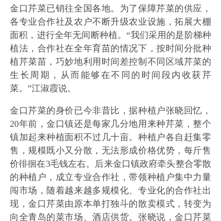
金口芹菜已销往全国各地。为了保障芹菜的供应，
各专业合作社及农户不断升级农业设施，拓展大棚
面积，进行全年无间断种植。“我们采用的是阶梯种
植法，合作社在全年育苗的情况下，按时间分批种
植芹菜苗，巧妙地利用时间差控制不同区域芹菜的
生长周期，从而能够在不同的时间段内收获芹
菜。”江淑霞说。
金口芹菜的身价已今非昔比，据种植户张晓回忆，
20年前，金口镇还是每家几分地用来种芹菜，整个
镇加起来种植面积不过几十亩。种植户各自赶集零
售，规模既小又分散，无法形成价格优势，每斤售
价徘徊在3毛钱左右。后来金口镇政府牵头整合零散
的种植户，成立专业合作社，带领种植户集中力量
闯市场，随着越来越多规模化、专业化的合作社出
现，金口芹菜由原本单打独斗的散卖模式，转变为
向全青岛的菜市场、酒店供货。张晓说，金口芹菜