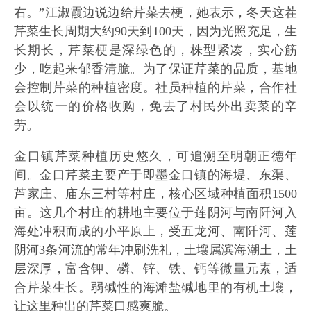
右。”江淑霞边说边给芹菜去梗，她表示，冬天这茬
芹菜生长周期大约90天到100天，因为光照充足，生
长期长，芹菜梗是深绿色的，株型紧凑，实心筋
少，吃起来郁香清脆。为了保证芹菜的品质，基地
会控制芹菜的种植密度。社员种植的芹菜，合作社
会以统一的价格收购，免去了村民外出卖菜的辛
劳。
金口镇芹菜种植历史悠久，可追溯至明朝正德年
间。金口芹菜主要产于即墨金口镇的海堤、东渠、
芦家庄、庙东三村等村庄，核心区域种植面积1500
亩。这几个村庄的耕地主要位于莲阴河与南阡河入
海处冲积而成的小平原上，受五龙河、南阡河、莲
阴河3条河流的常年冲刷洗礼，土壤属滨海潮土，土
层深厚，富含钾、磷、锌、铁、钙等微量元素，适
合芹菜生长。弱碱性的海滩盐碱地里的有机土壤，
让这里种出的芹菜口感爽脆。