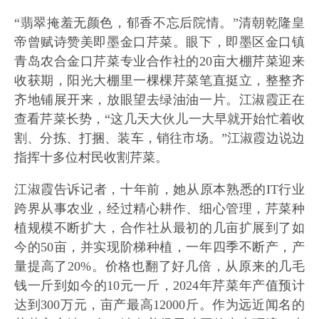
“翡翠掩羞无颜色，郁香不忘后院情。”清朝乾隆皇
帝曾赋诗赞美即墨金口芹菜。眼下，即墨区金口镇
青岛农合金口芹菜专业合作社的20亩大棚芹菜迎来
收获期，阳光大棚里一棵棵芹菜笔直挺立，整整齐
齐地铺展开来，放眼望去绿油油一片。江淑霞正在
查看芹菜长势，“这几天大伙儿一大早就开始忙着收
割、分拣、打捆、装车，销往市场。”江淑霞边说边
指挥十多位村民收割芹菜。
江淑霞告诉记者，十年前，她从原本熟悉的IT行业
跨界从事农业，经过精心耕作、细心管理，芹菜种
植规模不断扩大，合作社从最初的几亩扩展到了如
今的50亩，并实现阶梯种植，一年四季不断产，产
量提高了20%。价格也翻了好几倍，从原来的几毛
钱一斤到如今的10元一斤，2024年芹菜年产值预计
达到300万元，亩产最高12000斤。作为远近闻名的