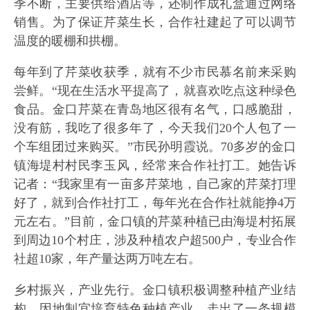
季不断，主要供给酒店等，还制作成礼盒通过网络
销售。为了保证芹菜生长，合作社建起了可以调节
温度的暖棚和拱棚。
每年到了芹菜收获季，就有不少市民慕名前来采购
尝鲜。“现在生活水平提高了，就喜欢吃点这种绿色
食品。金口芹菜在青岛地区很有名气，口感脆甜，
没有筋，我吃了很多年了，今天我们20个人包了一
个车组团过来购买。”市民孙明霞说。70多岁的金口
镇海堤村村民李玉风，经常来合作社打工。她告诉
记者：“我家里有一亩多芹菜地，自己家的芹菜打理
好了，就到合作社打工，每年光在合作社就能挣4万
元左右。”目前，金口镇的芹菜种植已由海堤村拓展
到周边10个村庄，涉及种植农户超500户，专业合作
社超10家，年产量达两万吨左右。
乡村振兴，产业先行。金口镇积极调整种植产业结
构、因地制宜培育特色种植产业，走出了一条规模