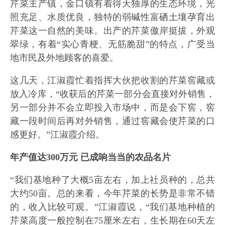
芹菜主产镇，金口镇有着得天独厚的生态环境，光
照充足、水质优良，独特的弱碱性富硒土壤孕育出
芹菜这一自然的美味。出产的芹菜傲岸挺拔，外观
翠绿，有着“实心青梗、无筋脆甜”的特点，广受当
地市民及外地顾客的喜爱。
这几天，江淑霞忙着指挥大伙把收割的芹菜窖藏或
放入冷库，“收获后的芹菜一部分会直接对外销售，
另一部分并不会立即投入市场中，而是会下窖，窖
藏一段时间后再对外销售，通过窖藏会使芹菜的口
感更好。”江淑霞介绍。
年产值达300万元 已成响当当的农品名片
“我们基地种了大概5亩左右，加上社员种的，总共
大约50亩。总的来看，今年芹菜的长势是非常不错
的，收入比较可观。”江淑霞说，“我们基地种植的
芹菜高度一般控制在75厘米左右，生长期在60天左