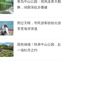
青岛中山公园：荷风送香天鹅
舞，绿荫深处步履健
雨过天晴，市民游客纷纷出游
享受海岸浪漫
国色倾城！快来中山公园，赴
一场牡丹之约