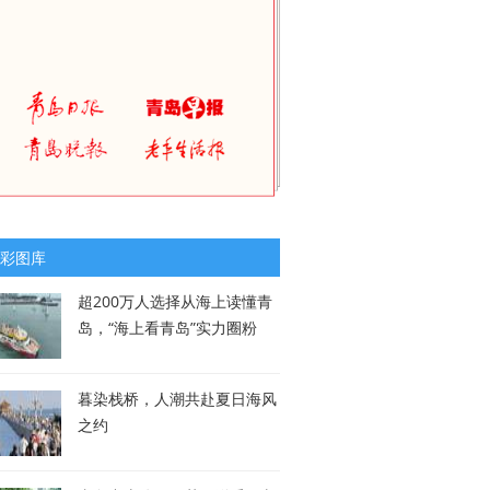
彩图库
超200万人选择从海上读懂青
岛，“海上看青岛”实力圈粉
暮染栈桥，人潮共赴夏日海风
之约