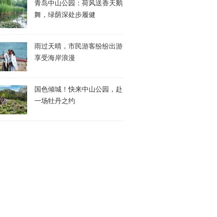
青岛中山公园：荷风送香天鹅
舞，绿荫深处步履健
雨过天晴，市民游客纷纷出游
享受海岸浪漫
国色倾城！快来中山公园，赴
一场牡丹之约