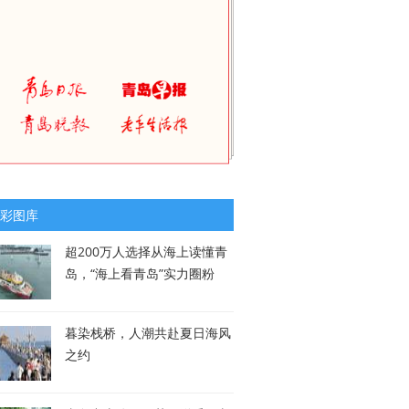
彩图库
超200万人选择从海上读懂青
岛，“海上看青岛”实力圈粉
暮染栈桥，人潮共赴夏日海风
之约