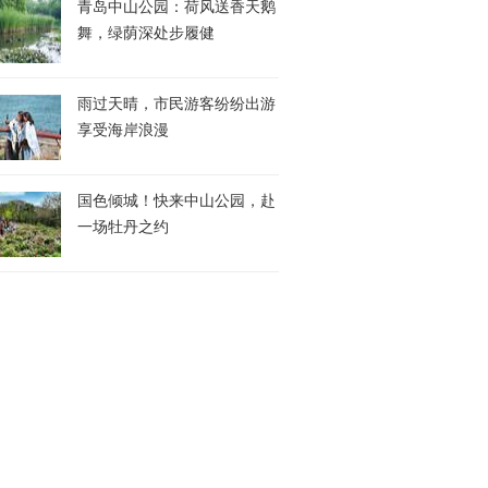
青岛中山公园：荷风送香天鹅
舞，绿荫深处步履健
雨过天晴，市民游客纷纷出游
享受海岸浪漫
国色倾城！快来中山公园，赴
一场牡丹之约