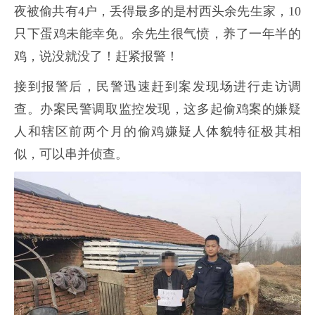
夜被偷共有4户，丢得最多的是村西头余先生家，10
只下蛋鸡未能幸免。余先生很气愤，养了一年半的
鸡，说没就没了！赶紧报警！
接到报警后，民警迅速赶到案发现场进行走访调
查。办案民警调取监控发现，这多起偷鸡案的嫌疑
人和辖区前两个月的偷鸡嫌疑人体貌特征极其相
似，可以串并侦查。