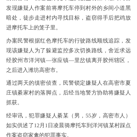
发现嫌疑人作案前将摩托车停到村外的乡间小道黑
暗处，徒步走进村内寻找目标，盗窃得手后把鸡放
进摩托车上的笼子里。
办案民警根据红色摩托车的行驶路线顺线追踪，发
现该嫌疑人为了躲避监控多次切换路线，舍近求远
经胶州市洋河镇—张应镇—里岔镇离开胶州辖区，
之后进入潍坊高密市。
通过两天的缜密侦查，民警锁定嫌疑人在高密市夏
庄镇綦家村的落脚点，后经当地警方协助将嫌疑人
抓获。
经审讯，犯罪嫌疑人綦某（男，55岁，高密市人）
如实供述了12月1日凌晨骑摩托车到洋河镇某村踩点
作案盗窃家禽的犯罪事实。