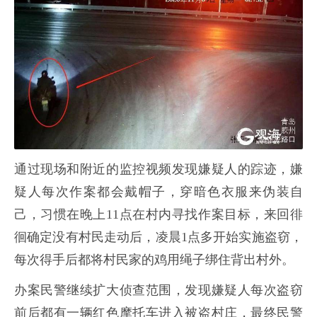
通过现场和附近的监控视频发现嫌疑人的踪迹，嫌
疑人每次作案都会戴帽子，穿暗色衣服来伪装自
己，习惯在晚上11点在村内寻找作案目标，来回徘
徊确定没有村民走动后，凌晨1点多开始实施盗窃，
每次得手后都将村民家的鸡用绳子绑住背出村外。
办案民警继续扩大侦查范围，发现嫌疑人每次盗窃
前后都有一辆红色摩托车进入被盗村庄，最终民警