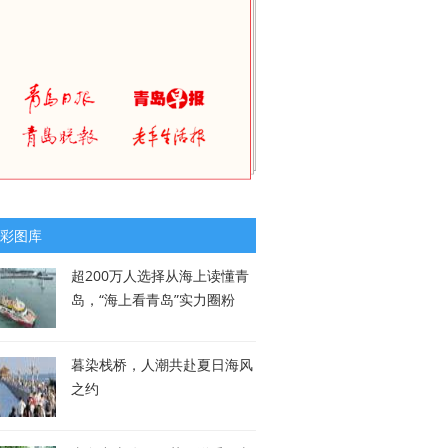
彩图库
超200万人选择从海上读懂青
岛，“海上看青岛”实力圈粉
暮染栈桥，人潮共赴夏日海风
之约