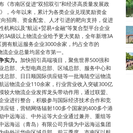
布《市南区促进“双招双引”和经济高质量发展政
2条》，今年以来，累计为各类企业兑现奖励资金
的定向招商、资金配套、人才引进的靶向支持，促进
机构以及“航运+贸易+金融”等复合型平台企业
的3A级以上物流企业给予更大奖励，全年新增3A
拥有航运服务企业3000余家，约占全市的
级物流企业总量均居全市第一。
争实力。
加快招引高端项目，聚焦世界500强和
业总部、大型电商总部、区域总部、服务中心和
技总部、日日顺国际供应链等一批海陆空运物流
运物流企业110余家，行业营业收入突破300亿
模较大物流企业发挥龙头带动作用，通过联盟、
企业进行整合，积极参与国际经济技术合作和竞
应链，营销网络辐射100多个国家的400多个港
励中远海运、中外运等大企业通过兼并、重组等
中远海运（青岛）有限公司升级为中远海运集团
为中外运华中区域总部。前三季度，市南区以航