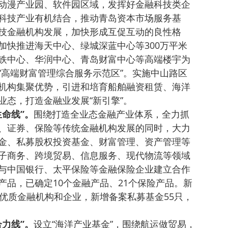
动漫产业园、软件园区域，发挥好金融科技类企
科技产业有机结合，推动青岛资本市场服务基
技金融机构发展，加快形成互促互动的良性格
加快推进海天中心、绿城深蓝中心等300万平米
铁中心、华润中心、青岛财富中心等高端楼宇为
“高端财富管理综合服务示范区”。实施中山路区
机构集聚优势，引进和培育船舶融资租赁、海洋
业态，打造金融业发展“新引擎”。
命线”。
围绕打造全业态金融产业体系，全力抓
、证券、保险等传统金融机构发展的同时，大力
金、私募股权投资基金、财富管理、资产管理等
子商务、跨境贸易、信息服务、现代物流等领域
与中国银行、太平保险等金融保险企业建立合作
产品，已确定10个金融产品、21个保险产品。新
家优质金融机构和企业，新增备案私募基金55只，
力线”。
设立“海洋产业基金”，围绕航运做贸易，