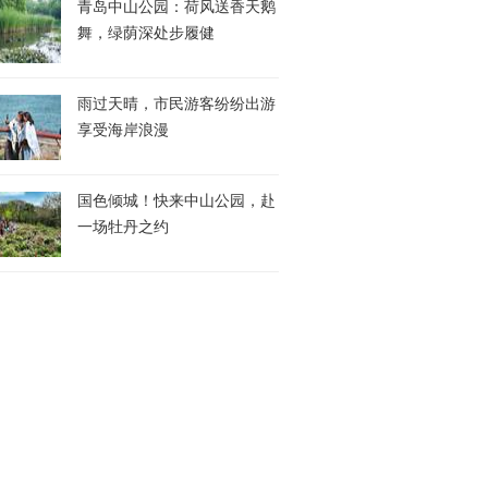
青岛中山公园：荷风送香天鹅
舞，绿荫深处步履健
雨过天晴，市民游客纷纷出游
享受海岸浪漫
国色倾城！快来中山公园，赴
一场牡丹之约