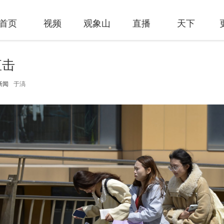
首页
视频
观象山
直播
天下
直击
于滈
新闻