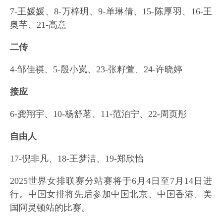
7-王媛媛、8-万梓玥、9-单琳倩、15-陈厚羽、16-王
奥芊、21-高意
二传
4-邹佳祺、5-殷小岚、23-张籽萱、24-许晓婷
接应
6-龚翔宇、10-杨舒茗、11-范泊宁、22-周页彤
自由人
17-倪非凡、18-王梦洁、19-郑欣怡
2025世界女排联赛分站赛将于6月4日至7月14日进
行。中国女排将先后参加中国北京、中国香港、美
国阿灵顿站的比赛。