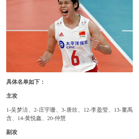
具体名单如下：
主攻
1-吴梦洁、2-庄宇珊、3-唐欣、12-李盈莹、13-董禹
含、14-黄悦鑫、20-仲慧
副攻