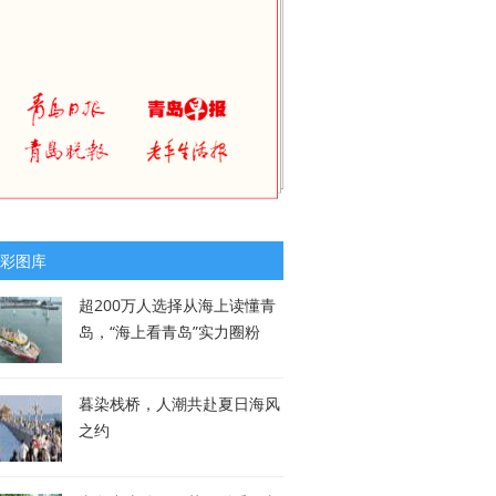
彩图库
超200万人选择从海上读懂青
岛，“海上看青岛”实力圈粉
暮染栈桥，人潮共赴夏日海风
之约