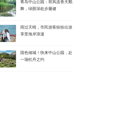
青岛中山公园：荷风送香天鹅
舞，绿荫深处步履健
雨过天晴，市民游客纷纷出游
享受海岸浪漫
国色倾城！快来中山公园，赴
一场牡丹之约