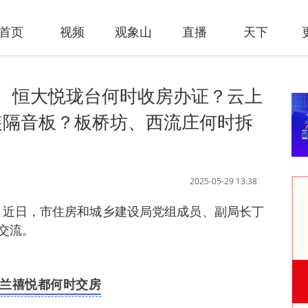
首页
视频
观象山
直播
天下
、恒大悦珑台何时收房办证？云上
装隔音板？板桥坊、西流庄何时拆
2025-05-29 13:38
 近日，
市住房和城乡建设局
党组成员、副局长
丁
交流。
兰禧悦都何时交房