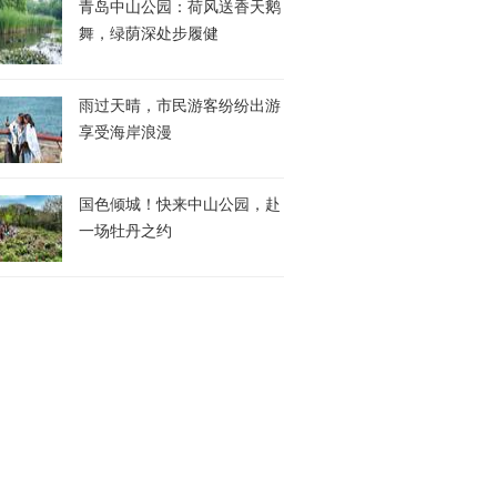
青岛中山公园：荷风送香天鹅
舞，绿荫深处步履健
雨过天晴，市民游客纷纷出游
享受海岸浪漫
国色倾城！快来中山公园，赴
一场牡丹之约