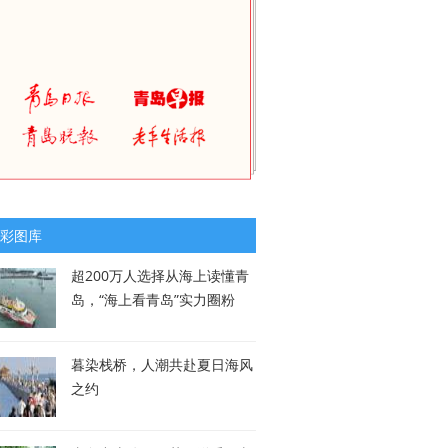
彩图库
超200万人选择从海上读懂青
岛，“海上看青岛”实力圈粉
暮染栈桥，人潮共赴夏日海风
之约