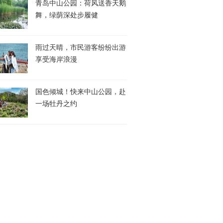
青岛中山公园：荷风送香天鹅
舞，绿荫深处步履健
雨过天晴，市民游客纷纷出游
享受海岸浪漫
国色倾城！快来中山公园，赴
一场牡丹之约