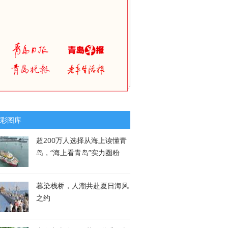
彩图库
超200万人选择从海上读懂青
岛，“海上看青岛”实力圈粉
暮染栈桥，人潮共赴夏日海风
之约