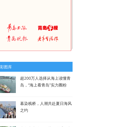
彩图库
超200万人选择从海上读懂青
岛，“海上看青岛”实力圈粉
暮染栈桥，人潮共赴夏日海风
之约