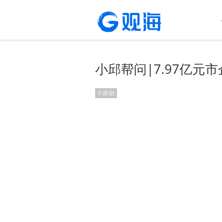
小邱帮问|7.97亿
©原创