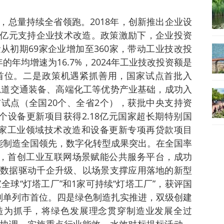
，总量持续全省领跑。2018年，创新推出企业设
.6亿元支持企业技术改造。政策激励下，企业投资
从初期69家企业增加至360家，带动工业技改投
年均增速为16.7%，2024年工业技改投资额是
全省首位。二是政策机遇紧抓善用，国家试点首批入
、轨道交通装备、高端化工等优势产业基础，成功入
试点（全国20个、全省2个），获批中央支持资
个设备更新项目获得2.18亿元国家超长期特别国
国家工业领域技术改造和设备更新专项再贷款项目
能制造全国领先，数字化转型成果突出。在全国率
动，首创工业互联网场景赋能公共服务平台，成功
数据驱动千企升级、以场景支撑应用落地的新型
全球“灯塔工厂”和1家可持续“灯塔工厂”，获评国
划单列市首位。四是绿色制造扎实推进，双级创建
造为抓手，将绿色发展理念贯穿制造业发展全过