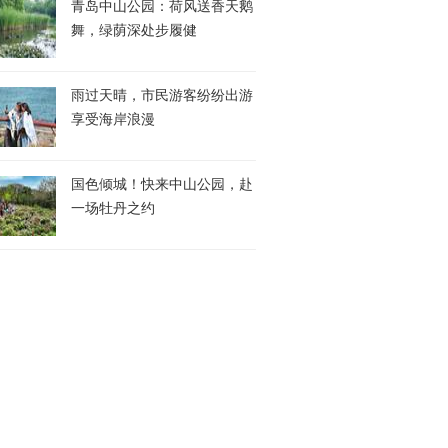
青岛中山公园：荷风送香天鹅
舞，绿荫深处步履健
雨过天晴，市民游客纷纷出游
享受海岸浪漫
国色倾城！快来中山公园，赴
一场牡丹之约