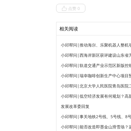
点赞 0
相关阅读
小邱帮问|推动海尔、乐聚机器人整机
小邱帮问|西海岸新区获评建设山东省
小邱帮问|轨道交通产业示范区新版控规
小邱帮问|瑞幸咖啡创新生产中心项目
小邱帮问|北京大学人民医院青岛医院
小邱帮问|低空经济发展有何规划？高
发展改革委回复
小邱帮问|事关地铁2号线、5号线、8
小邱帮问|能否改造即墨金山滑雪场？