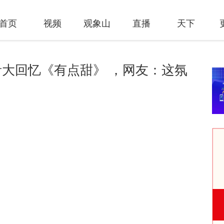
首页
视频
观象山
直播
天下
大回忆《有点甜》 ，网友：这氛