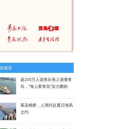
彩图库
超200万人选择从海上读懂青
岛，“海上看青岛”实力圈粉
暮染栈桥，人潮共赴夏日海风
之约