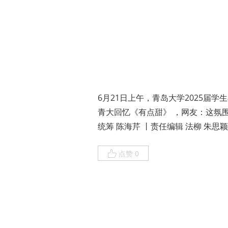
6月21日上午，青岛大学2025届
青大回忆《有点甜》 ，网友：这氛围
统筹 陈海芹 丨责任编辑 法柳 朱思
点赞 0