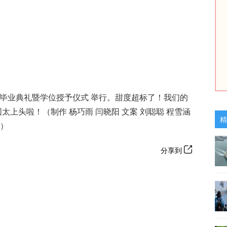
学生毕业典礼暨学位授予仪式 举行。甜度超标了！我们的
太上头啦！（制作 杨巧雨 闫晓阳 文案 刘聪聪 程雪涵
精
颖）
分享到