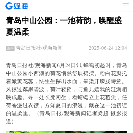
青岛中山公园：一池荷韵，唤醒盛
夏温柔
2025-06-24 12:04
青岛日报社/观海新闻
原创
青岛日报社/观海新闻6月24日讯 蝉鸣初起时，青岛
中山公园小西湖的荷花悄然舒展裙摆。粉白花瓣托
着嫩黄花蕊，怯生生探出水面，晕染开朦胧诗意。
风掠过粼粼碧波，荷叶轻摇，与鱼儿嬉戏的涟漪相
映成趣。寻一处长凳闲坐，看蜻蜓立上花苞尖，任
荷香漫过衣襟，方知夏日的浪漫，藏在这一池初绽
的温柔里。（青岛日报/观海新闻记者梁超 摄影报
道）