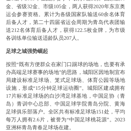
金、省级32金、市级105金，两人获得2020年东京奥
运会参赛资格。累计为各级国家队输送60余名体育
后备人才，第二十四届省运会周期为青岛代表团输
送212名体育后备人才，获得122.5枚金牌，为市级
各训练单位输送适龄队员207人。
足球之城强势崛起
按照“既有方便群众在家门口踢球的场地，也要有承
办高端足球赛事的场地”的思路，城阳区因地制宜布
局建设标准足球场、笼式足球场、体育公园等场地
设施，形成“15分钟足球运动圈”。城阳区建成拥有
17片标准足球场的白沙湾足球基地，中国足协（青
岛）青训中心总部、中国足球学院青岛分院、黄海
足球俱乐部落户。全区共有标准足球场151处，平均
每万人拥有2.6片，被誉为“中国足球桃花源”。2023
亚洲杯青岛青春足球场在建。