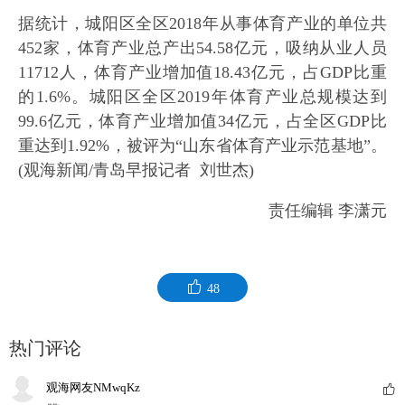
据统计，城阳区全区2018年从事体育产业的单位共
452家，体育产业总产出54.58亿元，吸纳从业人员
11712人，体育产业增加值18.43亿元，占GDP比重
的1.6%。城阳区全区2019年体育产业总规模达到
99.6亿元，体育产业增加值34亿元，占全区GDP比
重达到1.92%，被评为“山东省体育产业示范基地”。
(观海新闻/青岛早报记者 刘世杰)
责任编辑 李潇元
48
热门评论
观海网友NMwqKz