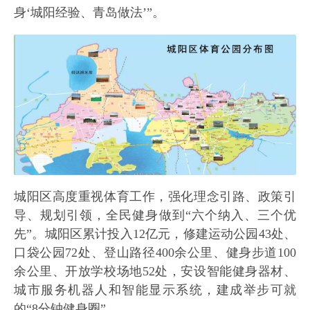
身‘城阳经验、青岛做法’”。
城阳区高度重视体育工作，强化理念引路、政策引
导、规划引领，全民健身做到“六个纳入、三个优
先”。城阳区累计投入12亿元，修建运动公园43处、
口袋公园72处、登山路径400余公里、健身步道100
余公里、开放学校场地52处，安设智能健身器材、
城市服务机器人和智能显示系统，建成举步可就
的“8分钟健身圈”。