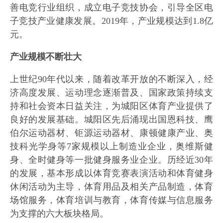
善电竞行业组织，成立电子竞技协会，引导全区电
子竞技产业健康发展。2019年，产业规模达到1.8亿
元。
产业规模不断壮大
上世纪90年代以来，随着改革开放的不断深入，经
济高度发展、运动理念逐渐普及、国家政策持续支
持和社会资本日益关注，为城阳区体育产业提供了
良好的发展基础。城阳区先后涌现出国恩科技、鹰
伯尔运动器材、钜源运动器材、康顿健康产业、奥
技科光学身等7家规模以上制造业企业，奥维斯健
身、全时健身等一批健身服务业企业。历经近30年
的发展，基本形成以体育竞赛表演活动和体育健身
休闲活动为主导，体育用品及相关产品制造，体育
场馆服务，体育培训与教育，体育传媒与信息服务
为支撑的六大板块格局。