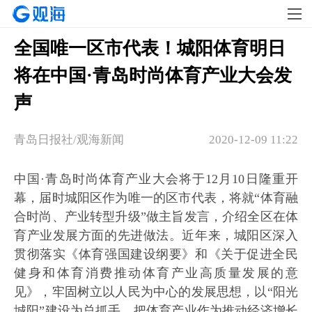
全国唯一区市代表！城阳体育明日
将在中国·青岛时尚体育产业大会发
声
青岛日报社/观海新闻
2020-12-09 11:22
中国·青岛时尚体育产业大会将于12月10日隆重开
幕，届时城阳区作为唯一的区市代表，将就“体育融
合时尚、产业转型升级”做主旨发言，介绍全区在体
育产业发展方面的先进做法。近年来，城阳区深入
贯彻落实《体育强国建设纲要》和《关于促进全民
健身和体育消费推动体育产业高质量发展的意
见》，牢固树立以人民为中心的发展思想，以“阳光
城阳”建设为总抓手，把体育产业作为推动经济增长