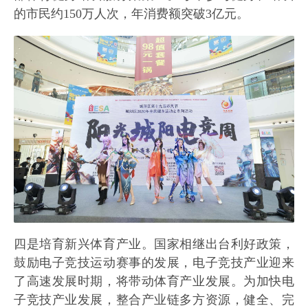
的市民约150万人次，年消费额突破3亿元。
四是培育新兴体育产业。国家相继出台利好政策，
鼓励电子竞技运动赛事的发展，电子竞技产业迎来
了高速发展时期，将带动体育产业发展。为加快电
子竞技产业发展，整合产业链多方资源，健全、完