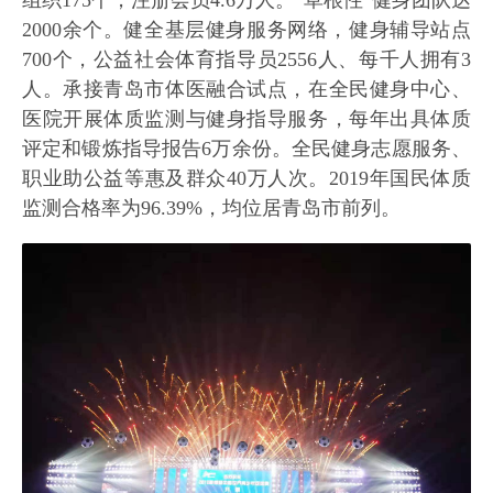
2000余个。健全基层健身服务网络，健身辅导站点
700个，公益社会体育指导员2556人、每千人拥有3
人。承接青岛市体医融合试点，在全民健身中心、
医院开展体质监测与健身指导服务，每年出具体质
评定和锻炼指导报告6万余份。全民健身志愿服务、
职业助公益等惠及群众40万人次。2019年国民体质
监测合格率为96.39%，均位居青岛市前列。