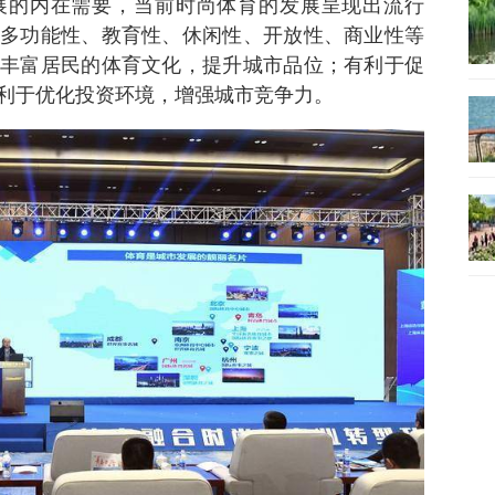
展的内在需要，当前时尚体育的发展呈现出流行
多功能性、教育性、休闲性、开放性、商业性等
丰富居民的体育文化，提升城市品位；有利于促
利于优化投资环境，增强城市竞争力。