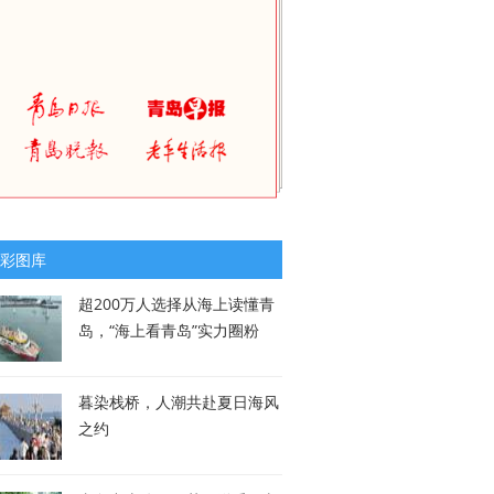
彩图库
超200万人选择从海上读懂青
岛，“海上看青岛”实力圈粉
暮染栈桥，人潮共赴夏日海风
之约