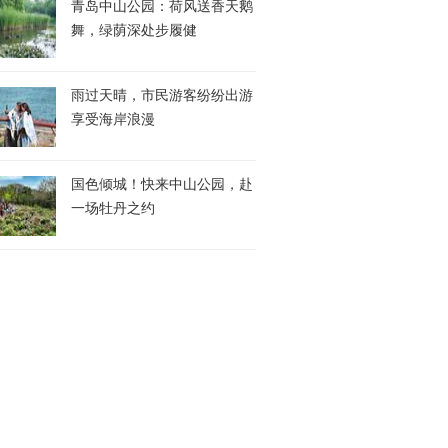
青岛中山公园：荷风送香天鹅
舞，绿荫深处步履健
雨过天晴，市民游客纷纷出游
享受海岸浪漫
国色倾城！快来中山公园，赴
一场牡丹之约