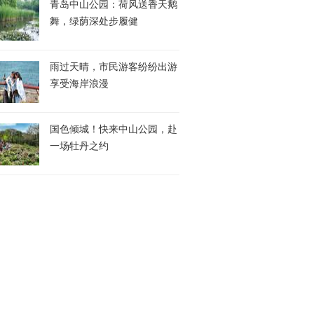
青岛中山公园：荷风送香天鹅
舞，绿荫深处步履健
雨过天晴，市民游客纷纷出游
享受海岸浪漫
国色倾城！快来中山公园，赴
一场牡丹之约