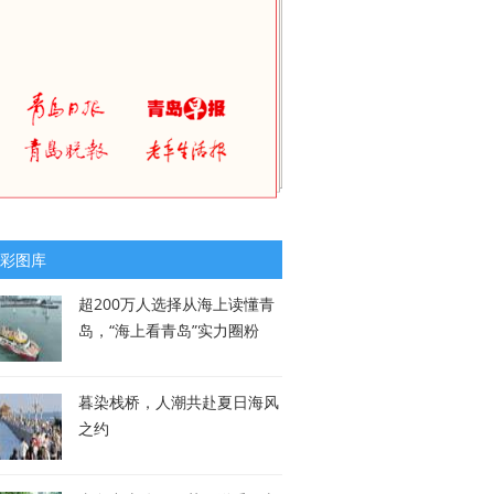
彩图库
超200万人选择从海上读懂青
岛，“海上看青岛”实力圈粉
暮染栈桥，人潮共赴夏日海风
之约