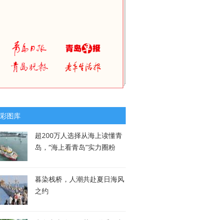
彩图库
超200万人选择从海上读懂青
岛，“海上看青岛”实力圈粉
暮染栈桥，人潮共赴夏日海风
之约