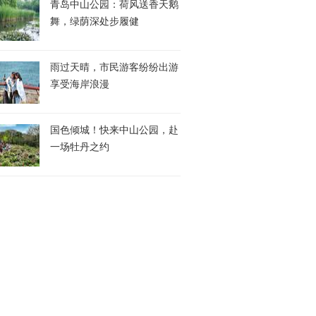
青岛中山公园：荷风送香天鹅
舞，绿荫深处步履健
雨过天晴，市民游客纷纷出游
享受海岸浪漫
国色倾城！快来中山公园，赴
一场牡丹之约