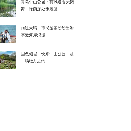
青岛中山公园：荷风送香天鹅
舞，绿荫深处步履健
雨过天晴，市民游客纷纷出游
享受海岸浪漫
国色倾城！快来中山公园，赴
一场牡丹之约