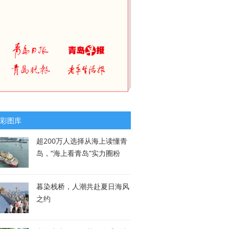
彩图库
超200万人选择从海上读懂青
岛，“海上看青岛”实力圈粉
暮染栈桥，人潮共赴夏日海风
之约