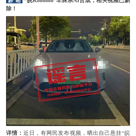
辟 谣
“皖K888888”车牌系AI合成，相关视频已删
除！
详情：
近日，有网民发布视频，晒出自己悬挂“皖