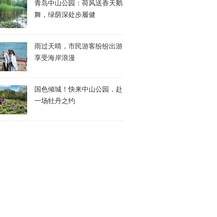
青岛中山公园：荷风送香天鹅
舞，绿荫深处步履健
雨过天晴，市民游客纷纷出游
享受海岸浪漫
国色倾城！快来中山公园，赴
一场牡丹之约