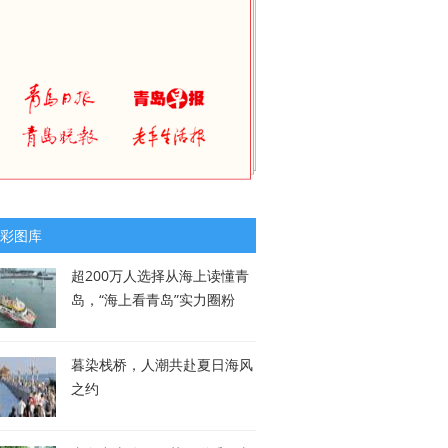
彩图库
超200万人选择从海上读懂青
岛，“海上看青岛”实力圈粉
暮染栈桥，人潮共赴夏日海风
之约