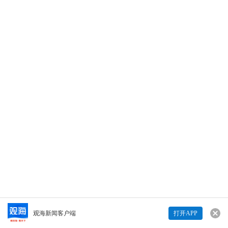
10月4日中午，高架车流中车辆突然抛锚，青岛
交警不到1分钟抵达现场帮忙推车，仅用1分钟
便恢复主线车道通行。（青岛日报社/观海新闻
见习记者 刘承杰丨责任编辑 杨巧雨）
927
927
打开观海
Copyright © 青岛日报社（集团）版权所有
从接警到疏堵仅用两分钟，青岛交警展现“青岛速度”
查看详情>>
观海新闻客户端
打开APP