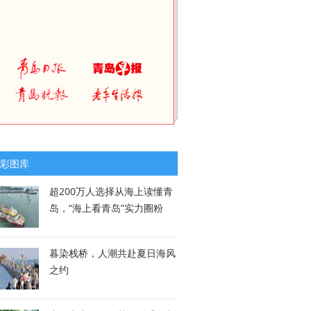
彩图库
超200万人选择从海上读懂青
岛，“海上看青岛”实力圈粉
暮染栈桥，人潮共赴夏日海风
之约