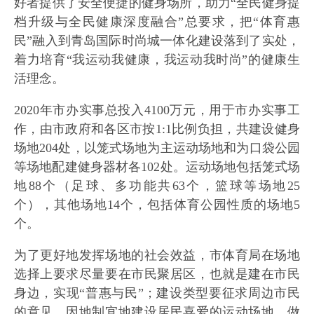
好者提供了安全便捷的健身场所，助力“全民健身提
档升级与全民健康深度融合”总要求，把“体育惠
民”融入到青岛国际时尚城一体化建设落到了实处，
着力培育“我运动我健康，我运动我时尚”的健康生
活理念。
2020年市办实事总投入4100万元，用于市办实事工
作，由市政府和各区市按1:1比例负担，共建设健身
场地204处，以笼式场地为主运动场地和为口袋公园
等场地配建健身器材各102处。运动场地包括笼式场
地88个（足球、多功能共63个，篮球等场地25
个），其他场地14个，包括体育公园性质的场地5
个。
为了更好地发挥场地的社会效益，市体育局在场地
选择上要求尽量要在市民聚居区，也就是建在市民
身边，实现“普惠与民”；建设类型要征求周边市民
的意见，因地制宜地建设居民喜爱的运动场地，做