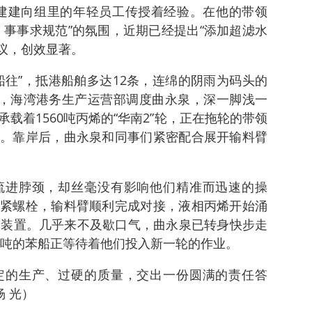
建建向组里的年轻员工传授着经验。在他的带领
、事事求规范”的氛围，近期已经提出“添加超滤水
建议，创效显著。
船往”，抵港船舶多达12条，连绵的阴雨为码头的
日，海湾港务生产运营部调度曲永泉，深一脚浅一
载着1560吨丙烯的“华南2”轮，正在拖轮的带领
。靠岸后，曲永泉和同事们紧密配合展开输料臂
流进脖颈，却丝毫没有影响他们精准而迅速的操
紧螺栓，输料臂顺利完成对接，液相丙烯开始涌
产装置。几乎来不及歇口气，曲永泉已转身快步走
00吨的苯船正等待着他们投入新一轮的作业。
定的生产、过硬的质量，交出一份圆满的责任答
 光
）