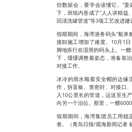
但数据会，要学会读懂它。”姜
下，班组内形成了“人人讲精益
回清洗罐管道”等3项工艺改进
假期期间，海湾港务码头“船来
接卸施工增加了难度。10月1
脚地疾行在湿滑的码头上。一艘承
下，缓缓调整着姿态，准备靠泊
对接工作。
冰冷的雨水顺着安全帽的边缘
作，拆盲板、查密封、对接口、
入10公里长的管道，运送至生
向另一个泊位。那里，一艘60
假期期间，海湾集团员工用稳
卷。（
青岛日报/观海新闻记者 杨