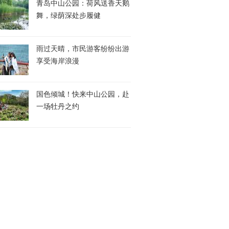
青岛中山公园：荷风送香天鹅
舞，绿荫深处步履健
雨过天晴，市民游客纷纷出游
享受海岸浪漫
国色倾城！快来中山公园，赴
一场牡丹之约