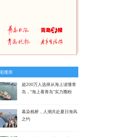
彩图库
超200万人选择从海上读懂青
岛，“海上看青岛”实力圈粉
暮染栈桥，人潮共赴夏日海风
之约