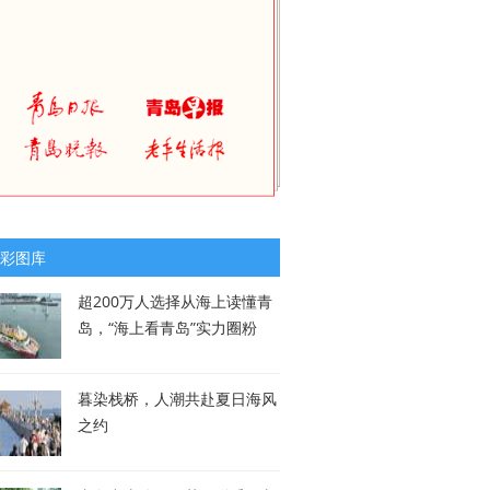
彩图库
超200万人选择从海上读懂青
岛，“海上看青岛”实力圈粉
暮染栈桥，人潮共赴夏日海风
之约