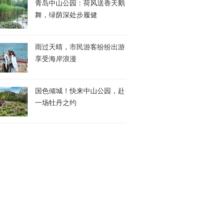
青岛中山公园：荷风送香天鹅
舞，绿荫深处步履健
雨过天晴，市民游客纷纷出游
享受海岸浪漫
国色倾城！快来中山公园，赴
一场牡丹之约