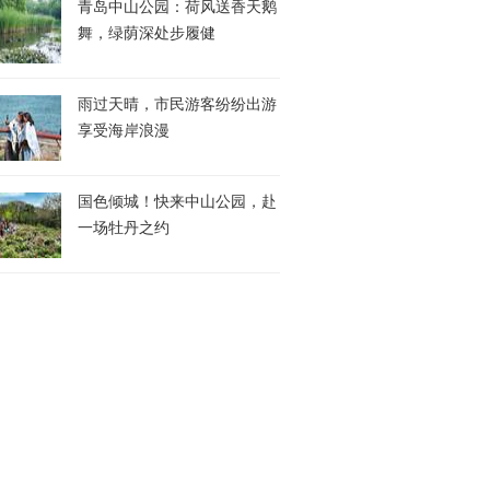
青岛中山公园：荷风送香天鹅
舞，绿荫深处步履健
雨过天晴，市民游客纷纷出游
享受海岸浪漫
国色倾城！快来中山公园，赴
一场牡丹之约