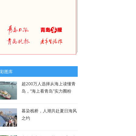
彩图库
超200万人选择从海上读懂青
岛，“海上看青岛”实力圈粉
暮染栈桥，人潮共赴夏日海风
之约