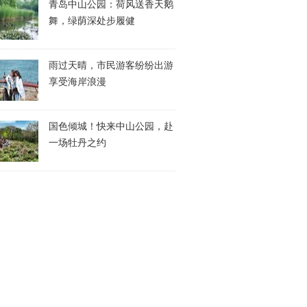
青岛中山公园：荷风送香天鹅
舞，绿荫深处步履健
雨过天晴，市民游客纷纷出游
享受海岸浪漫
国色倾城！快来中山公园，赴
一场牡丹之约