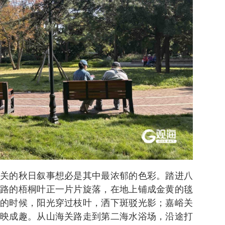
关的秋日叙事想必是其中最浓郁的色彩。踏进八
路的梧桐叶正一片片旋落，在地上铺成金黄的毯
的时候，阳光穿过枝叶，洒下斑驳光影；嘉峪关
映成趣。从山海关路走到第二海水浴场，沿途打