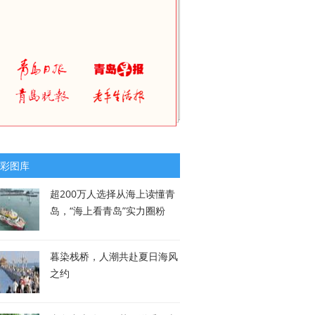
彩图库
超200万人选择从海上读懂青
岛，“海上看青岛”实力圈粉
暮染栈桥，人潮共赴夏日海风
之约