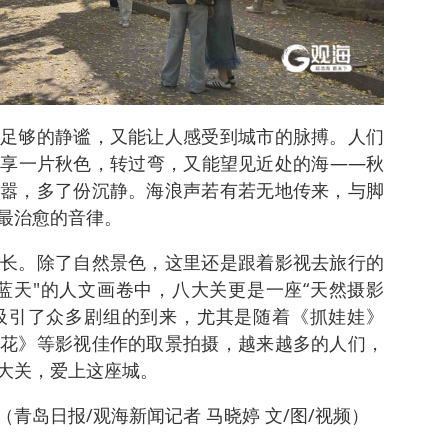
足够的静谧，又能让人感受到城市的脉搏。人们
享一片秋色，转过弯，又能望见近处的海——秋
嚣，多了份沉静。海浪声若有若无地传来，与脚
最治愈的音律。
长。除了自然景色，这里还是跟着影视去旅行的
蓝天"的人文画卷中，八大关更是一座“天然摄影
景吸引了众多剧组的到来，尤其是随着《抓娃娃》
花》等影视佳作的取景拍摄，越来越多的人们，
大关，爱上这座城。
青岛日报/观海新闻记者 马晓婷 文/图/视频）